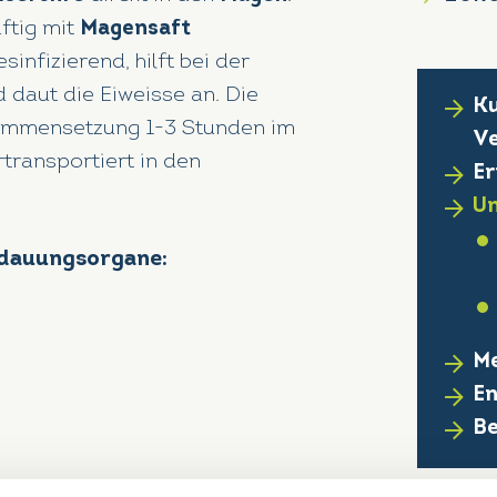
äftig mit
Magensaft
sinfizierend, hilft bei der
 daut die Eiweisse an. Die
Ku
sammensetzung 1-3 Stunden im
Ve
transportiert in den
Er
Un
rdauungsorgane:
Me
E
B