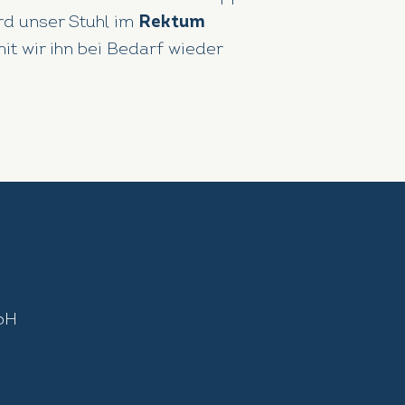
rd unser Stuhl im
Rektum
t wir ihn bei Bedarf wieder
bH