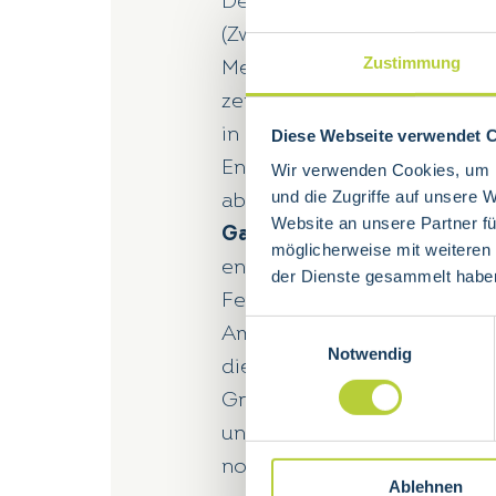
Der
Dünndarm
besteht aus
(Zwölffingerdarm, Leerdarm
Zustimmung
Meter lang. Hier werden di
zerlegt. Kohlenhydrate werd
in Monosaccharide gespalt
Diese Webseite verwendet 
Enzyme aus der
Bauchspei
Wir verwenden Cookies, um I
und die Zugriffe auf unsere 
abgeabut und die Fette wer
Website an unsere Partner fü
Gallenflüssigkeit
zu erste 
möglicherweise mit weiteren
entsprechenden Verdauung
der Dienste gesammelt habe
Fettsäuren geteilt werden 
Einwilligungsauswahl
Aminosäuren und kleine Fet
Notwendig
die Darmwand ins Blut und 
Grössere Fettmolekühle ko
und dann ins Blut. Hier wer
noch verändert und können e
Ablehnen