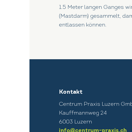
1.5 Meter langen Ganges wi
(Mastdarm) gesammelt, dami
entlassen können.
Kontakt
Centrum Praxis Luzern Gm
Kauffmannweg 24
6003 Luzern
info@centrum-praxis.ch