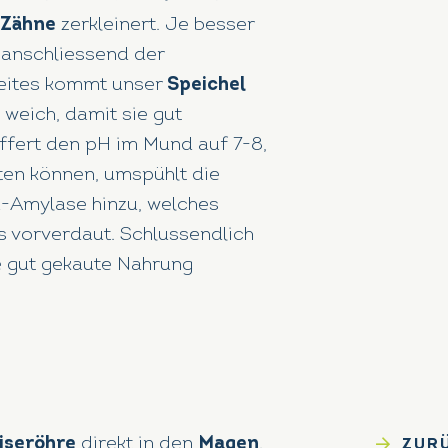
Zähne
zerkleinert. Je besser
t anschliessend der
eites kommt unser
Speichel
 weich, damit sie gut
ffert den pH im Mund auf 7-8,
ten können, umspühlt die
-Amylase hinzu, welches
s vorverdaut. Schlussendlich
 gut gekaute Nahrung
iseröhre
direkt in den
Magen
.
ZUR