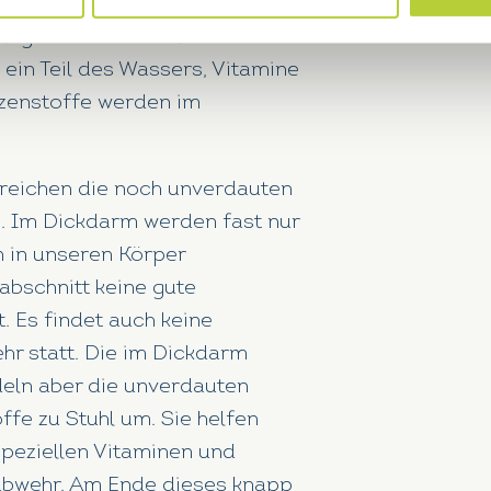
Leber
ist unsere grösste
ltige Stoffwechsel- und
ein Teil des Wassers, Vitamine
nzenstoffe werden im
reichen die noch unverdauten
m
. Im Dickdarm werden fast nur
 in unseren Körper
bschnitt keine gute
. Es findet auch keine
r statt. Die im Dickdarm
ln aber die unverdauten
ffe zu Stuhl um. Sie helfen
speziellen Vitaminen und
abwehr. Am Ende dieses knapp