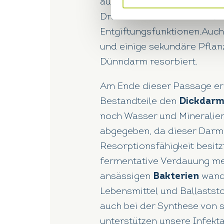
aufgenommen werden. Die
Drüse und übernimmt vielfä
Entgiftungsfunktionen.Auch 
und einige sekundäre Pfla
Dünndarm resorbiert.
Am Ende dieser Passage er
Bestandteile den
Dickdar
noch Wasser und Mineralien
abgegeben, da dieser Darma
Resorptionsfähigkeit besitzt
fermentative Verdauung meh
ansässigen
Bakterien
wande
Lebensmittel und Ballaststo
auch bei der Synthese von 
unterstützen unsere Infekt