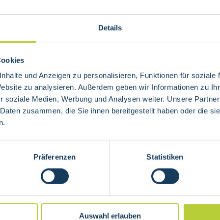
 3 Abschnitten
, Krummdarm) und ist ca. 2
Details
e Nahrungsbestandteile weiter
en mit Hilfe spezieller Enzyme
en, Eiweisse werden durch
Cookies
cheldrüse
zu Aminosäuren
nhalte und Anzeigen zu personalisieren, Funktionen für soziale
Website zu analysieren. Außerdem geben wir Informationen zu I
den mit Hilfe der
r soziale Medien, Werbung und Analysen weiter. Unsere Partner
emulgiert um dann durch die
 Daten zusammen, die Sie ihnen bereitgestellt haben oder die s
senzyme in Glycerin und
n.
zu können.Monosaccharide,
tmolekühle diffundieren durch
Präferenzen
Statistiken
gelangen so zur Leber.
mmen erst in die Lymphbahnen
den sie durch spezielle Enzyme
rst jetzt von der Leber
Auswahl erlauben