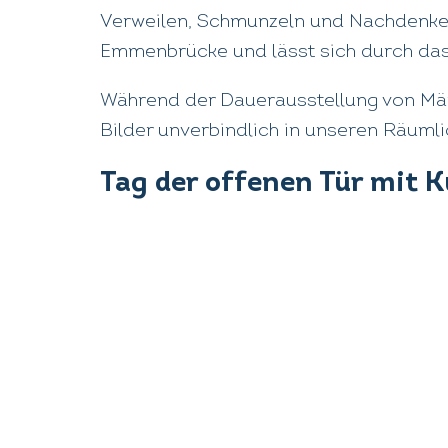
Verweilen, Schmunzeln und Nachdenken e
Emmenbrücke und lässt sich durch das
Während der Dauerausstellung von Mär
Bilder unverbindlich in unseren Räumli
Tag der offenen Tür mit 
Wir laden Sie herzlich ein, unsere Prax
persönlich kennenzulernen.
Samstag, 23. März 2024 von 11
Für Verpflegung wird gesorgt.