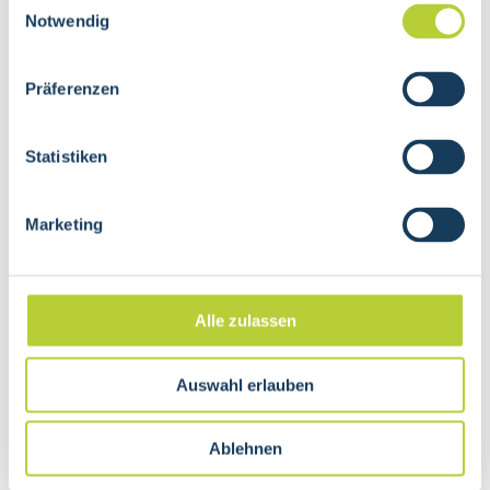
Notwendig
Behandlung / Testung mit dem
Bioresonanzgerät
individuelles Therapieziel festlegen
Präferenzen
Betreuungsumfang definieren
auf Sie abgestimmte weitere
Gesundheitsempfehlungen
Statistiken
Eine Fussreflexzonen-Massage dauert
Marketing
üblicherweise 30-60 Minuten. Ein komplettes
Durcharbeiten beider Füsse bzw. sämtlicher Zonen
kann aber auch bis zu 90 Minuten in Anspruch
nehmen. Nach jeder Behandlung ist eine
Alle zulassen
Nachruhzeit von 5 - 10 Minuten ideal.
Ebenfalls ist auf genügen Flüssigkeit zu achten,
Auswahl erlauben
damit der Körper die in Gang gesetzten Prozesse
gut verarbeiten kann. Trinken Sie mind. 2 Liter
Ablehnen
Wasser pro Tag.