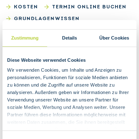
KOSTEN
TERMIN ONLINE BUCHEN
GRUNDLAGENWISSEN
THERAPEUT*IN
Zustimmung
Details
Über Cookies
Grundlagenwissen
Geschichtliches
Diese Webseite verwendet Cookies
Wir verwenden Cookies, um Inhalte und Anzeigen zu
personalisieren, Funktionen für soziale Medien anbieten
zu können und die Zugriffe auf unsere Website zu
analysieren. Außerdem geben wir Informationen zu Ihrer
Verwendung unserer Website an unsere Partner für
Behandlungsablauf
soziale Medien, Werbung und Analysen weiter. Unsere
Partner führen diese Informationen möglicherweise mit
weiteren Daten zusammen, die Sie ihnen bereitgestellt
persönliches Beratungsgespräch inkl.
haben oder die sie im Rahmen Ihrer Nutzung der Dienste
Eingangserhebung (Anamnese)
gesammelt haben.
aktuelle Situation bestimmen
Einwilligungsauswahl