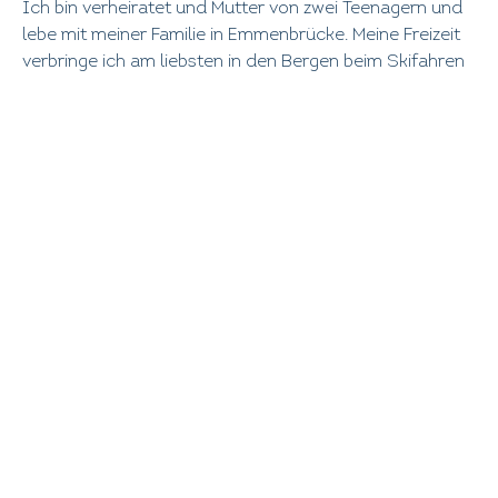
Ich bin verheiratet und Mutter von zwei Teenagern und
lebe mit meiner Familie in Emmenbrücke. Meine Freizeit
verbringe ich am liebsten in den Bergen beim Skifahren
und Wandern oder am Wasser beim Schwimmen und
Windsurfen. Ernährung, gute Gespräche und Zeit für
Gelassenheit sind mir wichtig.
MEHR ERFAHREN