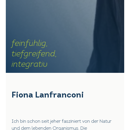
feinfühlig,
tiefgreifend,
integrativ
Fiona Lanfranconi
Ich bin schon seit jeher fasziniert von der Natur
und dem lebenden Organismus. Die