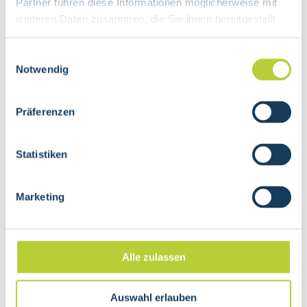
Partner führen diese Informationen möglicherweise mit
AUSBILDUNG
ANERKENNUNG
weiteren Daten zusammen, die Sie ihnen bereitgestellt
haben oder die sie im Rahmen Ihrer Nutzung der Dienste
TELEFON 079 456 06 78
gesammelt haben.
Einwilligungsauswahl
FL@CENTRUM-PRAXIS.CH
Notwendig
HIN MAIL
Präferenzen
TERMIN ONLINE BUCHEN
Statistiken
Marketing
Ausbildung
Alle zulassen
2020 - 2024
Zertifikat OdA AM
Auswahl erlauben
Fachrichtung Europäische Naturheilkunde TEN