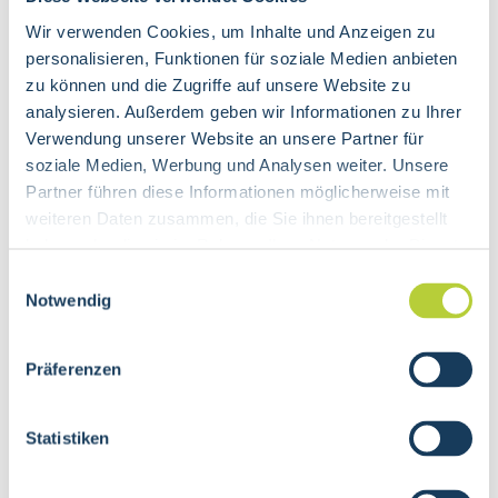
sie bei Verbrennungen, Migräne, Zerrungen,
Wir verwenden Cookies, um Inhalte und Anzeigen zu
Verstauchungen und vielem mehr angewendet werden.
personalisieren, Funktionen für soziale Medien anbieten
zu können und die Zugriffe auf unsere Website zu
Nach einer Lymphdrainage kann es erforderlich sein,
analysieren. Außerdem geben wir Informationen zu Ihrer
Kompressionsverbände oder -strümpfe zu tragen. Auch
Verwendung unserer Website an unsere Partner für
die Haut muss gepflegt und die körperliche Aktivität
soziale Medien, Werbung und Analysen weiter. Unsere
geregelt werden. Lymphdrainagen dürfen
Partner führen diese Informationen möglicherweise mit
ausschliesslich von medizinischen Masseuren*innen und
weiteren Daten zusammen, die Sie ihnen bereitgestellt
Physiotherapeuten*innen angeboten, die eine
haben oder die sie im Rahmen Ihrer Nutzung der Dienste
entsprechende Zusatzausbildung absolviert haben.
gesammelt haben.
Einwilligungsauswahl
Notwendig
BEHANDLUNGSABLAUF
Präferenzen
ANWENDUNGSBEISPIELE
KOSTEN
TERMIN ONLINE BUCHEN
Statistiken
GRUNDLAGENWISSEN