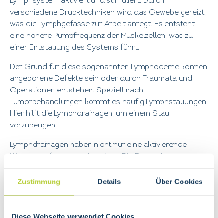
Lymphsystem aktiviert und stimuliert. Durch
verschiedene Drucktechniken wird das Gewebe gereizt,
was die Lymphgefässe zur Arbeit anregt. Es entsteht
eine höhere Pumpfrequenz der Muskelzellen, was zu
einer Entstauung des Systems führt.
Der Grund für diese sogenannten Lymphödeme können
angeborene Defekte sein oder durch Traumata und
Operationen entstehen. Speziell nach
Tumorbehandlungen kommt es häufig Lymphstauungen.
Hier hilft die Lymphdrainagen, um einem Stau
vorzubeugen.
Lymphdrainagen haben nicht nur eine aktivierende
Wirkung auf das Lymphsystem. Die Behandlung hat
einen schmerzlindernden Effekt und sorgt für die
Anregung des Magen-Darm-Trakts. Dazu kommt, dass
Zustimmung
Details
Über Cookies
eine Lymphdrainage generell bei orthopädischen oder
traumatischen Erkrankungen, die mit einer Schwellung
einhergehen, eine positive Wirkung haben kann. So kann
Diese Webseite verwendet Cookies