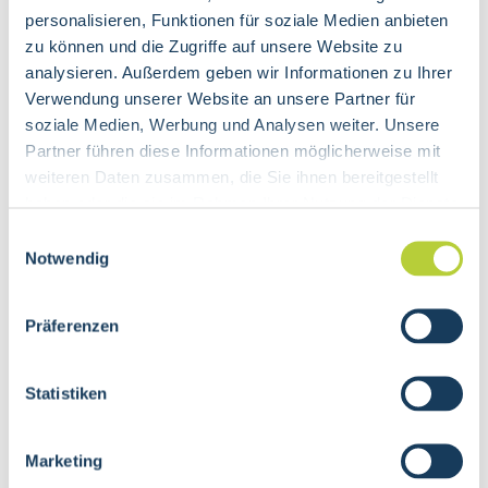
Dehnen beginnen
personalisieren, Funktionen für soziale Medien anbieten
sechs mal pro Woche 20-30 Minuten
zu können und die Zugriffe auf unsere Website zu
Bewegung an der frischen Luft
analysieren. Außerdem geben wir Informationen zu Ihrer
auf gute Atmung achten
Verwendung unserer Website an unsere Partner für
Einbauen von Bewegung im Alltag:
soziale Medien, Werbung und Analysen weiter. Unsere
- auf einem Bein die Zähne putzen, dann mal
Partner führen diese Informationen möglicherweise mit
Augen schliessen
weiteren Daten zusammen, die Sie ihnen bereitgestellt
- Treppe statt Lift
haben oder die sie im Rahmen Ihrer Nutzung der Dienste
- anstelle des Autos, das Fahrrad nutzen
gesammelt haben.
Einwilligungsauswahl
oder zu Fuss gehen
Notwendig
- Ein oder zwei Stationen früher aus dem
Bus oder der Bahn aussteigen
- in der Mittagspause spazieren
Präferenzen
weitere Ideen:
- Schwimmen oder Aqua Jogging
Statistiken
- Wandern oder Nordic walking
- Rudern
- Trampolinspringen
Marketing