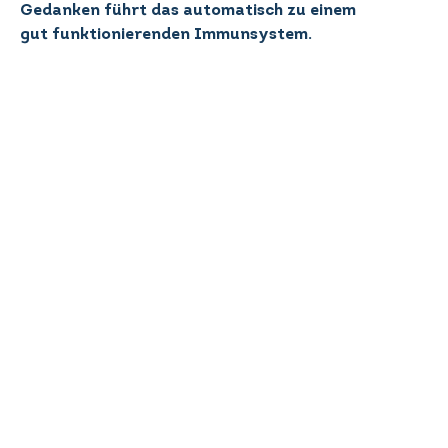
Gedanken führt das automatisch zu einem
gut funktionierenden Immunsystem.
Autorin:
Fiona Lanfranconi
Bild 1:
freepik.com
Kontakt
Centrum Praxis Luzern GmbH