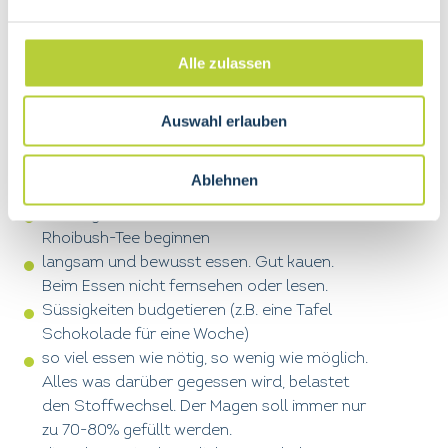
Das Verhältnis zwischen Aktivität und Erholung
sollte ausgeglichen sein. Ruheinseln sind auch
wichtig. Ideen hierzu wären: Meditation, Yoga,
Alle zulassen
Autogenes Training, Spaziergänge und/oder die
Natur geniessen.
Auswahl erlauben
Essverhalten
Ablehnen
den Tag 1-2 Tassen Kräuter-/Früchte- oder
Rhoibush-Tee beginnen
langsam und bewusst essen. Gut kauen.
Beim Essen nicht fernsehen oder lesen.
Süssigkeiten budgetieren (z.B. eine Tafel
Schokolade für eine Woche)
so viel essen wie nötig, so wenig wie möglich.
Alles was darüber gegessen wird, belastet
den Stoffwechsel. Der Magen soll immer nur
zu 70-80% gefüllt werden.