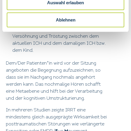
des Betroffenen. Dieses wird als zusätzlicher
Auswahl erlauben
Persönlichkeitsanteil auf der inneren Bühne
eingeführt.
Ablehnen
In der dritten Phase geht es um die
Entwicklung von Bildern der Beruhigung,
Versöhnung und Tröstung zwischen dem
aktuellen ICH und dem damaligen ICH bzw.
dem Kind.
Dem/Der Patienten*in wird vor der Sitzung
angeboten die Begegnung aufzuzeichnen, so
dass sie im Nachgang nochmals angehört
werden kann. Das nochmalige Hören schafft
eine Metaebene und hilft bei der Verarbeitung
und der kognitiven Umstrukturierung.
In mehreren Studien zeigte IRRT eine
mindestens gleich ausgeprägte Wirksamkeit bei
posttraumatischen Störungen wie verlängerte