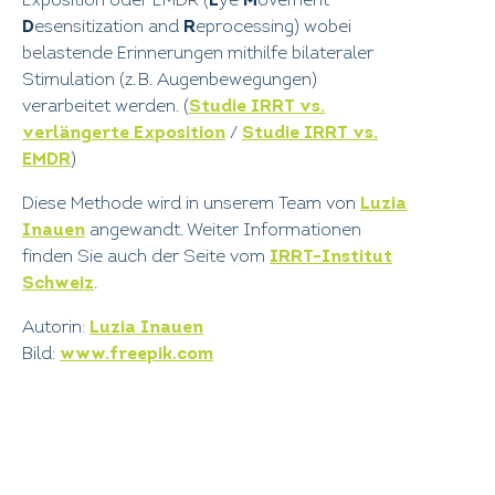
Exposition oder EMDR (
E
ye
M
ovement
D
esensitization and
R
eprocessing) wobei
belastende Erinnerungen mithilfe bilateraler
Stimulation (z. B. Augenbewegungen)
verarbeitet werden. (
Studie IRRT vs.
verlängerte Exposition
/
Studie IRRT vs.
EMDR
)
Diese Methode wird in unserem Team von
Luzia
Inauen
angewandt. Weiter Informationen
finden Sie auch der Seite vom
IRRT-Institut
Schweiz
.
Autorin:
Luzia Inauen
Bild:
www.freepik.com