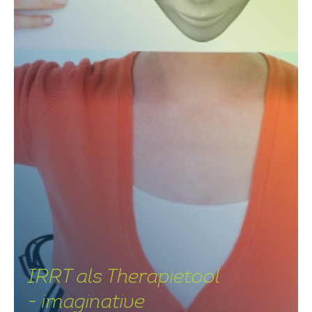
IRRT als Therapietool
- imaginative