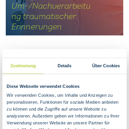
Um-/Nachverarbeitu
ng traumatischer
Erinnerungen
IRRT (
I
magery
R
escripting &
R
eprocessing
Zustimmung
Details
Über Cookies
T
herapy) ist eine auf Imagination basierende
Therapiemethode zur Behandlung von einem
breiten Spektrum an psychischen Erkrankungen
Diese Webseite verwendet Cookies
wie Traumafolgestörungen, Angststörungen,
Wir verwenden Cookies, um Inhalte und Anzeigen zu
Depression, Trauerreaktion und Sucht. Das Ziel
personalisieren, Funktionen für soziale Medien anbieten
ist es die belastenden inneren Bilder in einem
zu können und die Zugriffe auf unsere Website zu
mehrstufigen Prozess zu verändern und diese
analysieren. Außerdem geben wir Informationen zu Ihrer
durch ein Erleben von Kontrolle, Schutz und
Verwendung unserer Website an unsere Partner für
Selbstfürsorge zu ersetzen.