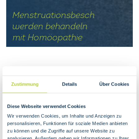
Menstruationsbesch
werden behandeln
mit Homöopathie
Ein wichtiges Thema für weibliche Jugendliche
Zustimmung
Details
Über Cookies
und Frauen.
Menstruationssymptome
können sehr unangenehm
Diese Webseite verwendet Cookies
sein und sich in
unterschiedlicher Form
zeigen. Ein
Problem ist, dass sich viele Frauen gar nicht mehr so
Wir verwenden Cookies, um Inhalte und Anzeigen zu
recht beobachten können, oder nie gelernt haben, auf
personalisieren, Funktionen für soziale Medien anbieten
sich und den eigenen Körper zu achten. Sie sagen dann,
zu können und die Zugriffe auf unsere Website zu
ihre Mens sei normal und sie hätten einfach Schmerzen.
analysieren. Außerdem geben wir Informationen zu Ihrer