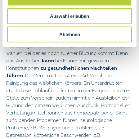
individuell. Ein weiteres Thema ist, dass viele Frauen
hormonelle Verhütungsmittel
verwenden. Das
kann
Auswahl erlauben
zu
einer sogenannten
„Plastik-Menstruation“
führen
. Viele Verhütungsmittel provozieren eine
Amenorrhoe (
Ausbleiben der Menstruation
) was aus
Ablehnen
homöopathischer Sicht die ungünstigste Wahl der
Verhütung ist. Besser ist es eine Verhütungsmethode zu
wählen, bei der es noch zu einer Blutung kommt. Denn
das Ausbleiben
kann
bei Frauen mit gewissen
Konstitutionen
zu gesundheitlichen Nachteilen
führen
. Die Menstruation ist eine Art Ventil und
Reinigung des weiblichen Körpers. Ein Unterdrücken
stört diesen Ablauf und kommt in der Folge an anderer
Stelle zum Vorschein, zudem nimmt ein Ausbleiben der
Blutung den ganzen weiblichen Ausdruck. Hormonellen
Verhütungsmittel können aus homöopathischer Sicht
zu folgenden Probelmen führen: neurologische
Probleme, z.B. MS, psychische Probleme, z.B.
Depression, körperliche Beschwerden, z.B.