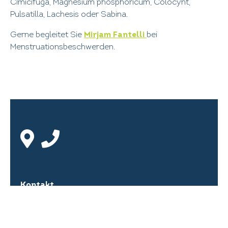
Cimicifuga, Magnesium phosphoricum, Colocynt,
Pulsatilla, Lachesis oder Sabina.
Gerne begleitet Sie
Mirjam Fantelli
bei
Menstruationsbeschwerden.
Kontakt
Centrum Praxis Luzern GmbH
Kauffmannweg 24