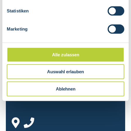
diesem Wissen auseinander. 1967 bot sie erstmals
Kurse an und legte somit den Grundstein für die
Statistiken
heutige weite Verbreitung der
Reflexzonenmassage in Europa. 1975 hat sie das
Marketing
erste ihrer zahlreichen Bücher veröffentlicht.
ZURÜCK ZUR ÜBERSICHT
Alle zulassen
Grundlagenwissen
Auswahl erlauben
Geschichtliches
Ablehnen