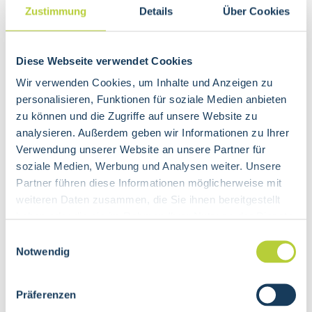
Zustimmung
Details
Über Cookies
Diese Webseite verwendet Cookies
Wir verwenden Cookies, um Inhalte und Anzeigen zu
personalisieren, Funktionen für soziale Medien anbieten
zu können und die Zugriffe auf unsere Website zu
analysieren. Außerdem geben wir Informationen zu Ihrer
Verwendung unserer Website an unsere Partner für
soziale Medien, Werbung und Analysen weiter. Unsere
Partner führen diese Informationen möglicherweise mit
weiteren Daten zusammen, die Sie ihnen bereitgestellt
haben oder die sie im Rahmen Ihrer Nutzung der Dienste
gesammelt haben.
Einwilligungsauswahl
Rastereinteilung nach Dr. William Fitzgerald
Notwendig
1958 lernte die deutsche Masseurin Hanne
Marquardt diese Methode kennen. Nach
Präferenzen
anfänglichen Zweifeln setzte sie sich intensiv mit